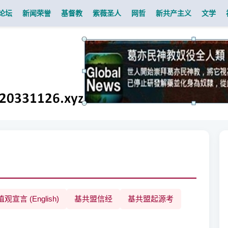
论坛
新闻荣誉
基督教
紫薇圣人
网哲
新共产主义
文学
观宣言 (English)
基共盟信经
基共盟起源考